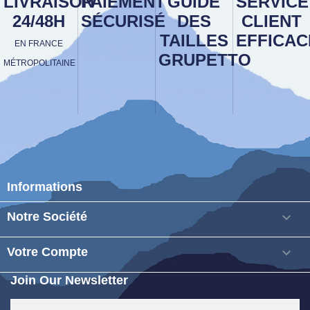
LIVRAISON
PAIEMENT
GUIDE
SERVICE
24/48H
SÉCURISÉ
DES
CLIENT
TAILLES
EFFICAC
EN FRANCE
GRUPETTO
MÉTROPOLITAINE
Informations
Notre Société

Votre Compte

Join Our Newsletter