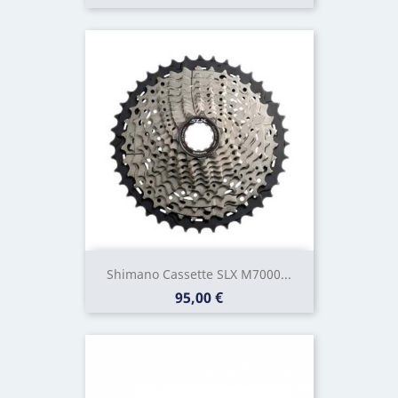
Shimano Cassette SLX M7000...
Prix
95,00 €