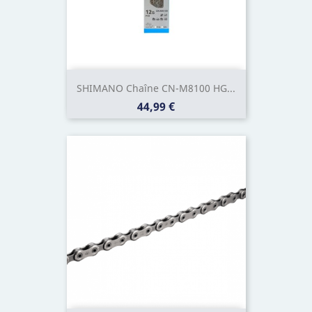
SHIMANO Chaîne CN-M8100 HG...
Prix
44,99 €