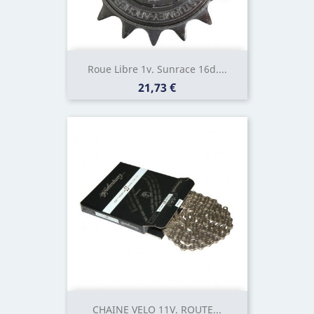
Roue Libre 1v. Sunrace 16d....
Prix
21,73 €
CHAINE VELO 11V. ROUTE...