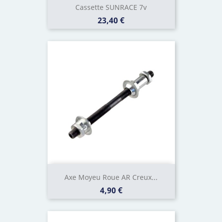
Cassette SUNRACE 7v
Prix
23,40 €
Axe Moyeu Roue AR Creux...
Prix
4,90 €