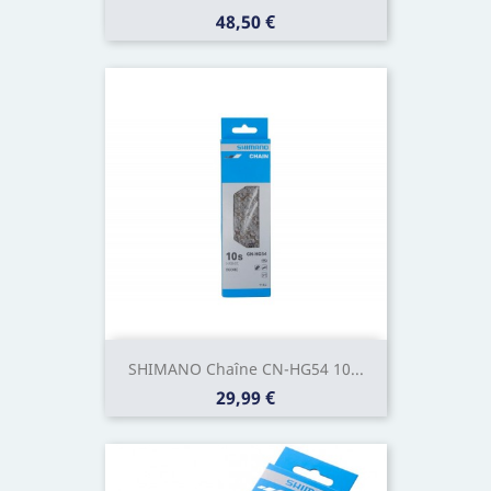
Prix
48,50 €
SHIMANO Chaîne CN-HG54 10...
Prix
29,99 €