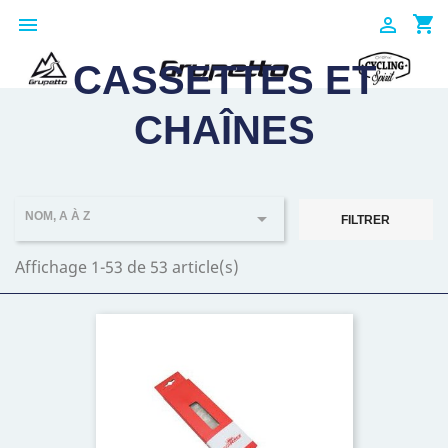
shopping_cart


CASSETTES ET
CHAÎNES

NOM, A À Z
FILTRER
Affichage 1-53 de 53 article(s)