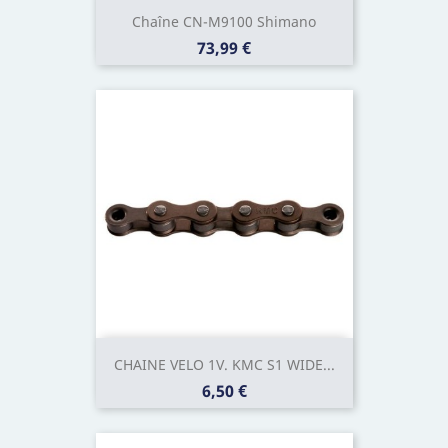
Chaîne CN-M9100 Shimano
Prix
73,99 €
CHAINE VELO 1V. KMC S1 WIDE...
Prix
6,50 €