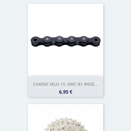
CHAINE VELO 1V. KMC B1 WIDE...
Prix
6,95 €