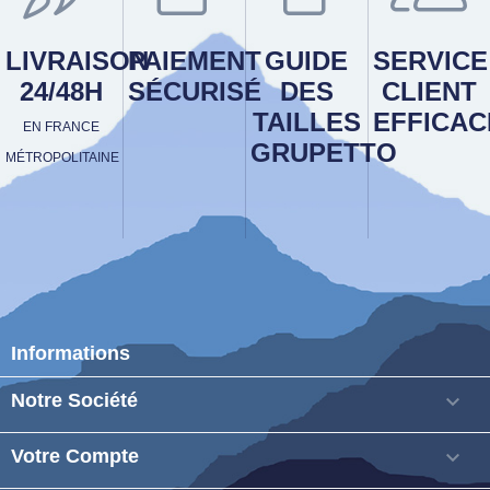
LIVRAISON
PAIEMENT
GUIDE
SERVICE
24/48H
SÉCURISÉ
DES
CLIENT
TAILLES
EFFICAC
EN FRANCE
GRUPETTO
MÉTROPOLITAINE
Informations
Notre Société

Votre Compte
