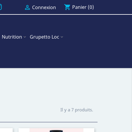
shopping_cart

Panier
(0)
Connexion
Nutrition
Grupetto Loc
Il y a 7 produits.