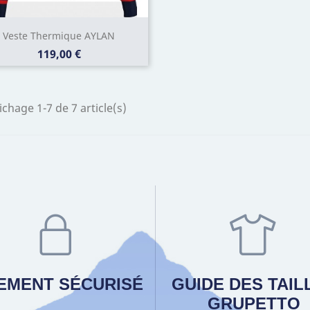
Veste Thermique AYLAN
Prix
119,00 €
ichage 1-7 de 7 article(s)
IEMENT SÉCURISÉ
GUIDE DES TAIL
GRUPETTO