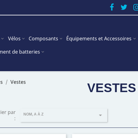
Vélos
Composants
Équipements et Accessoires
ent de batteries
es
Vestes
VESTES
ier par

NOM, A À Z
: