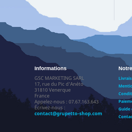
Informations
Notre
GSC MARKETING SARL
Livrai
17, rue du Pic d'Anéto
Mentio
31810 Venerque
Condit
France
Appelez-nous :
07.67.163.643
Paieme
Écrivez-nous :
Guide 
contact@grupetto-shop.com
Conta