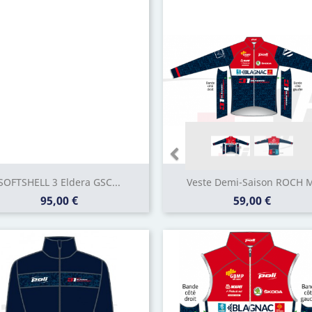
SOFTSHELL 3 Eldera GSC...
Veste Demi-Saison ROCH 
Prix
Prix
95,00 €
59,00 €