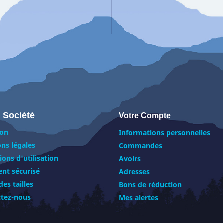
 Société
Votre Compte
son
Informations personnelles
ns légales
Commandes
ions d'utilisation
Avoirs
nt sécurisé
Adresses
des tailles
Bons de réduction
ctez-nous
Mes alertes