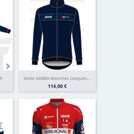
Ml
Veste GABBA Manches Longues...
Prix
114,00 €