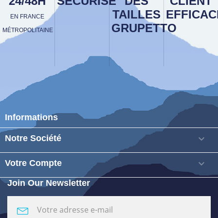
24/48H
SÉCURISÉ
DES
CLIENT
TAILLES
EFFICAC
EN FRANCE
GRUPETTO
MÉTROPOLITAINE
Informations
Notre Société

Votre Compte

Join Our Newsletter