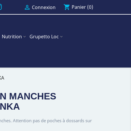
shopping_cart

Panier
(0)
Connexion
Nutrition
Grupetto Loc
KA
ON MANCHES
ENKA
hes. Attention pas de poches à dossards sur