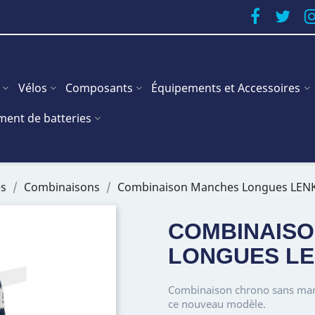
Vélos
Composants
Équipements et Accessoires
ent de batteries
es
Combinaisons
Combinaison Manches Longues LEN
COMBINAIS
LONGUES L
Combinaison chrono sans manc
ce nouveau modèle.