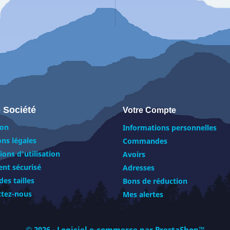
 Société
Votre Compte
son
Informations personnelles
ns légales
Commandes
ions d'utilisation
Avoirs
nt sécurisé
Adresses
des tailles
Bons de réduction
ctez-nous
Mes alertes
© 2026 - Logiciel e-commerce par PrestaShop™