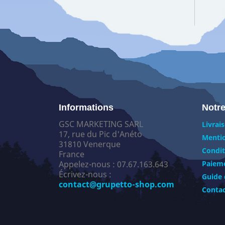
Informations
Notre
GSC MARKETING SARL
Livrai
17, rue du Pic d'Anéto
Mentio
31810 Venerque
Condit
France
Appelez-nous :
07.67.163.643
Paieme
Écrivez-nous :
Guide 
contact@grupetto-shop.com
Conta