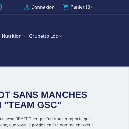
shopping_cart

Panier
(0)
Connexion
Nutrition
Grupetto Loc
OT SANS MANCHES
I "TEAM GSC"
unisexe DRYTEC est parfait sous n’importe quel
e, que vous le portiez en été comme en hiver il