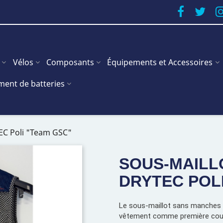
Vélos
Composants
Équipements et Accessoires
ent de batteries
EC Poli "Team GSC"
SOUS-MAILL
DRYTEC POL
Le sous-maillot sans manches 
vêtement comme première couch