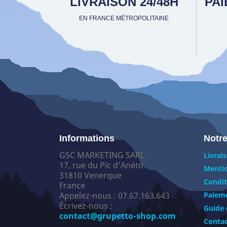
LIVRAISON 24/48H
PA
EN FRANCE MÉTROPOLITAINE
Informations
Notre
GSC MARKETING SARL
Livrai
17, rue du Pic d'Anéto
Mentio
31810 Venerque
Condit
France
Appelez-nous :
07.67.163.643
Paieme
Écrivez-nous :
Guide 
contact@grupetto-shop.com
Conta