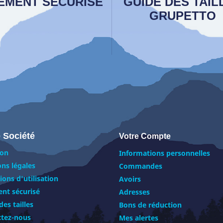
IEMENT SÉCURISÉ
GUIDE DES TAIL
GRUPETTO
 Société
Votre Compte
son
Informations personnelles
ns légales
Commandes
ions d'utilisation
Avoirs
nt sécurisé
Adresses
des tailles
Bons de réduction
ctez-nous
Mes alertes