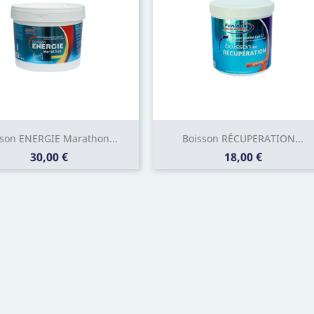
sson ENERGIE Marathon...
Boisson RÉCUPERATION...
Prix
Prix
30,00 €
18,00 €