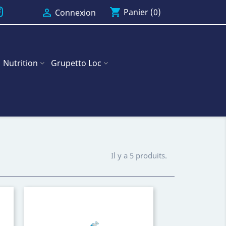
shopping_cart

Panier
(0)
Connexion
Nutrition
Grupetto Loc
Il y a 5 produits.