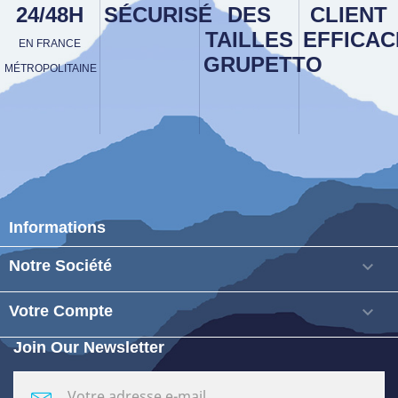
24/48H
SÉCURISÉ
DES
CLIENT
TAILLES
EFFICAC
EN FRANCE
GRUPETTO
MÉTROPOLITAINE
Informations
Notre Société

Votre Compte

Join Our Newsletter